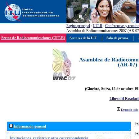
Pagína principal
:
UIT-R
:
Conferencias y reunio
Asamblea de Radiocomunicaciones 2007 (AR-07
Sector de Radiocomunicaciones (UIT-R)
Sectores de la UIT
Sala de prensa
Asamblea de Radiocomun
(AR-07)
(Ginebra, Suiza, 15 de octubre-19
Libro del Resoluci
Expandir todo
Información general
Invitaciones, registro y otra correspondencia