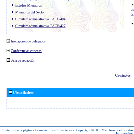
Estados Miembros
de
Miembros del Sector
G
Circulare administrativa CACE/404
Circulare administrativa CACE/427
Inscripción de delegados
Conferencias conexas
Sala de redacción
Contactos
[Newsflashes]
Comienzo de la página
-
Comentarios
-
Contáctenos
-
Copyright © UIT 2026
Reservados todos
los derechos