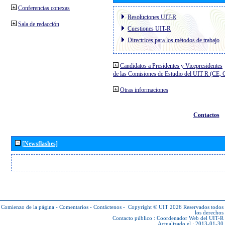
Conferencias conexas
Resoluciones UIT-R
Sala de redacción
Cuestiones UIT-R
Directrices para los métodos de trabajo
Candidatos a Presidentes y Vicepresidentes
de las Comisiones de Estudio del UIT R (CE,
Otras informaciones
Contactos
[Newsflashes]
Comienzo de la página
-
Comentarios
-
Contáctenos
-
Copyright © UIT 2026
Reservados todos
los derechos
Contacto público :
Coordenador Web del UIT-R
Actualizado el : 2013-01-30