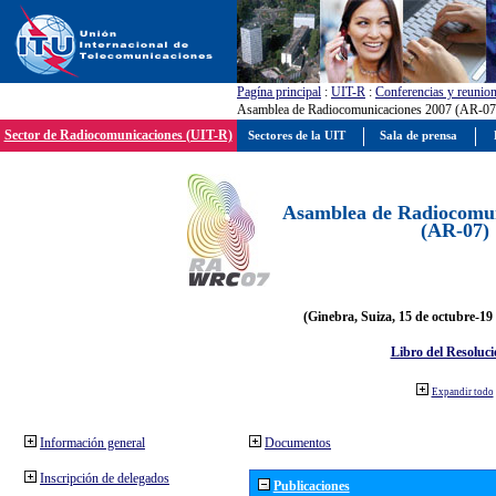
Pagína principal
:
UIT-R
:
Conferencias y reunio
Asamblea de Radiocomunicaciones 2007 (AR-07
Sector de Radiocomunicaciones (UIT-R)
Sectores de la UIT
Sala de prensa
Asamblea de Radiocomun
(AR-07)
(Ginebra, Suiza, 15 de octubre-19
Libro del Resoluci
Expandir todo
Información general
Documentos
Inscripción de delegados
Publicaciones