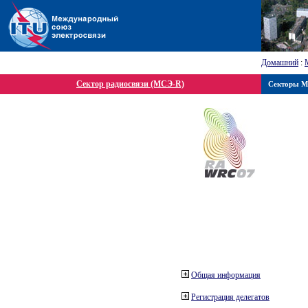
Домашний
:
Сектор радиосвязи (МСЭ-R)
Секторы 
Общая информация
Регистрация делегатов