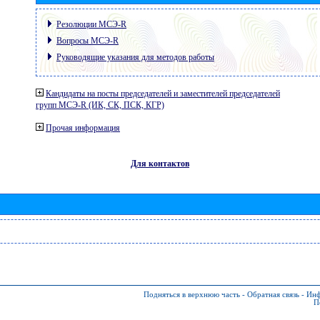
Резолюции МСЭ-R
Вопросы МСЭ-R
Руководящие указания для методов работы
Кандидаты на посты председателей и заместителей председателей
групп МСЭ-R (ИК, СК, ПСК, КГР)
Прочая информация
Для контактов
Подняться в верхнюю часть
-
Обратная связь
-
Инф
П