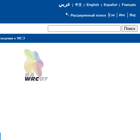
عربي
English
Español
Français
|
中文
|
|
|
Расширенный поиск
ведения о МСЭ