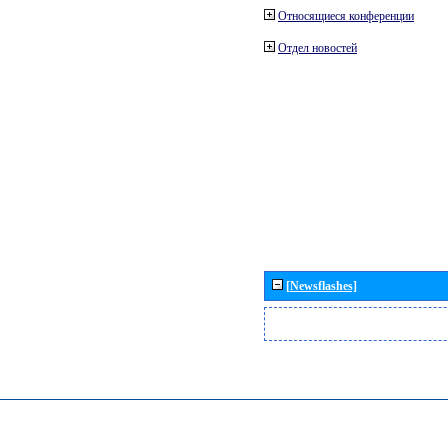
Относящиеся конференции
Отдел новостей
[Newsflashes]