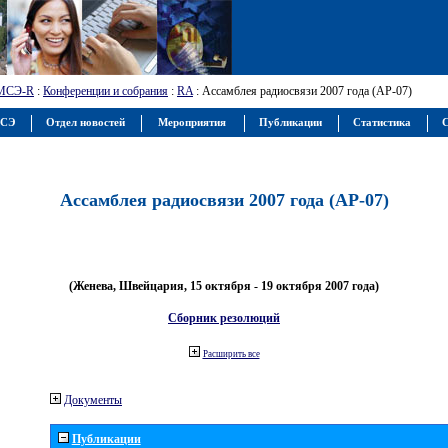
МСЭ-R
:
Конференции и собрания
:
RA
: Ассамблея радиосвязи 2007 года (АР-07)
МСЭ
Отдел новостей
Мероприятия
Публикации
Статистика
С
Ассамблея радиосвязи 2007 года (АР-07)
(Женева, Швейцария, 15 октября - 19 октября 2007 года)
Сборник резолюций
Расширить все
Документы
Публикации