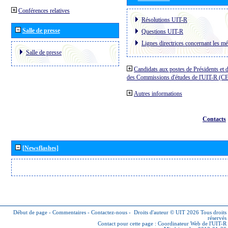
Conférences relatives
Résolutions UIT-R
Salle de presse
Questions UIT-R
Lignes directrices concernant les mé
Salle de presse
Candidats aux postes de Présidents et 
des Commissions d'études de l'UIT-R (C
Autres informations
Contacts
[Newsflashes]
Début de page
-
Commentaires
-
Contactez-nous
-
Droits d'auteur © UIT 2026
Tous droits
réservés
Contact pour cette page :
Coordinateur Web de l'UIT-R