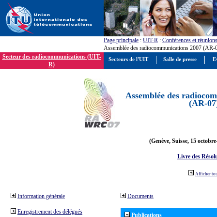
Page principale
:
UIT-R
:
Conférences et réunion
Assemblée des radiocommunications 2007 (AR-
Secteur des radiocommunications (UIT-
Secteurs de l'UIT
Salle de presse
E
R)
Assemblée des radiocom
(AR-07
(Genève, Suisse, 15 octobre
Livre des Résol
Afficher to
Information générale
Documents
Enregistrement des délégués
Publications