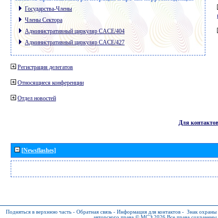
Государства-Члены
Члены Сектора
Административный циркуляр CACE/404
Административный циркуляр CACE/427
Регистрация делегатов
Относящиеся конференции
Отдел новостей
Для контакто
[Newsflashes]
Подняться в верхнюю часть
-
Обратная связь
-
Информация для контактов
-
Знак охраны
авторского права © МСЭ 2026
Все права сохранены