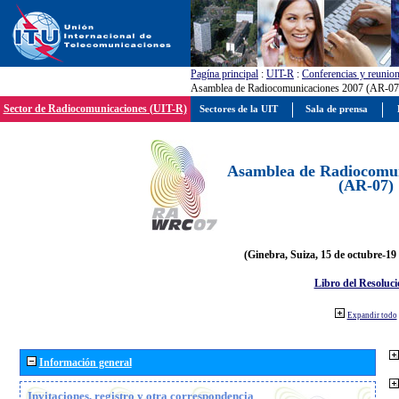
Pagína principal
:
UIT-R
:
Conferencias y reunio
Asamblea de Radiocomunicaciones 2007 (AR-07
Sector de Radiocomunicaciones (UIT-R)
Sectores de la UIT
Sala de prensa
Asamblea de Radiocomun
(AR-07)
(Ginebra, Suiza, 15 de octubre-19
Libro del Resoluci
Expandir todo
Información general
Invitaciones, registro y otra correspondencia