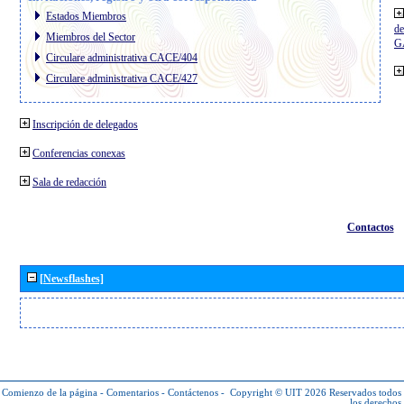
Estados Miembros
de
Miembros del Sector
G
Circulare administrativa CACE/404
Circulare administrativa CACE/427
Inscripción de delegados
Conferencias conexas
Sala de redacción
Contactos
[Newsflashes]
Comienzo de la página
-
Comentarios
-
Contáctenos
-
Copyright © UIT 2026
Reservados todos
los derechos