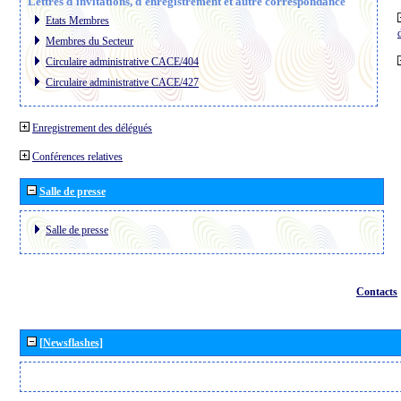
Lettres d´invitations, d´enregistrement et autre correspondance
Etats Membres
Membres du Secteur
Circulaire administrative CACE/404
Circulaire administrative CACE/427
Enregistrement des délégués
Conférences relatives
Salle de presse
Salle de presse
Contacts
[Newsflashes]