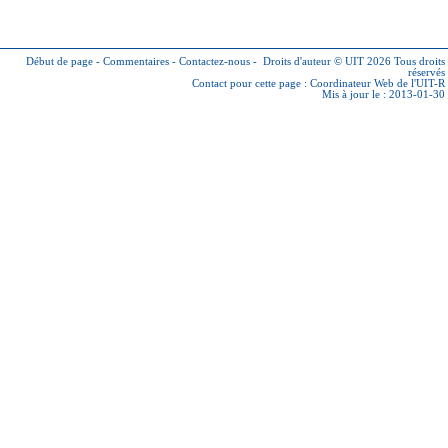
Début de page
-
Commentaires
-
Contactez-nous
-
Droits d'auteur © UIT 2026
Tous droits
réservés
Contact pour cette page :
Coordinateur Web de l'UIT-R
Mis à jour le : 2013-01-30