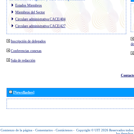
Estados Miembros
Miembros del Sector
Circulare administrativa CACE/404
Circulare administrativa CACE/427
Inscripción de delegados
de
Conferencias conexas
Sala de redacción
Contact
[Newsflashes]
Comienzo de la página
-
Comentarios
-
Contáctenos
-
Copyright © UIT 2026
Reservados todos
los derechos