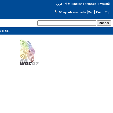
English
Français
Русский
عربي
|
中文
|
|
|
Búsqueda avanzada
e la UIT