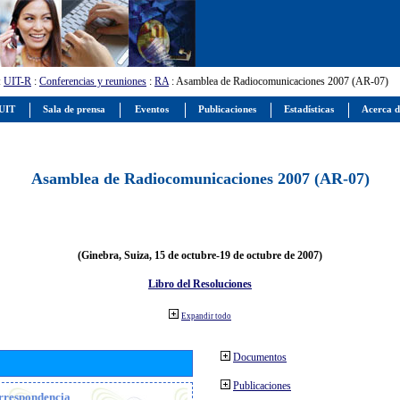
:
UIT-R
:
Conferencias y reuniones
:
RA
: Asamblea de Radiocomunicaciones 2007 (AR-07)
 UIT
Sala de prensa
Eventos
Publicaciones
Estadísticas
Acerca d
Asamblea de Radiocomunicaciones 2007 (AR-07)
(Ginebra, Suiza, 15 de octubre-19 de octubre de 2007)
Libro del Resoluciones
Expandir todo
Documentos
Publicaciones
orrespondencia