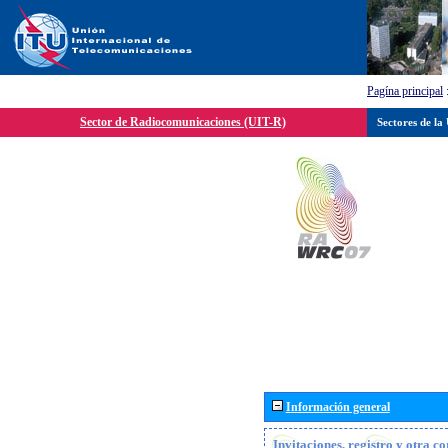
Pagína principal
Sector de Radiocomunicaciones (UIT-R)
Sectores de la
Información general
Invitaciones, registro y otra c