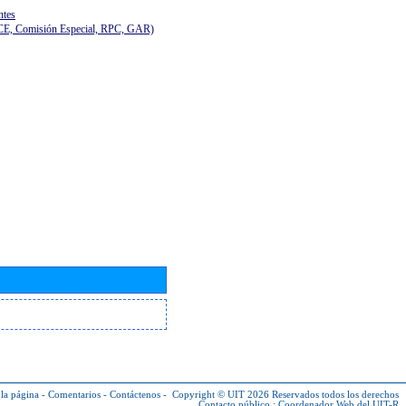
ntes
(CE, Comisión Especial, RPC, GAR)
la página
-
Comentarios
-
Contáctenos
-
Copyright © UIT 2026
Reservados todos los derechos
Contacto público :
Coordenador Web del UIT-R