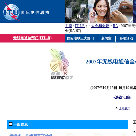
主页
:
ITU-R
； :
大会和会议
; :
RA
: 2007
会(RA-07)
无线电通信部门(ITU-R)
国际电联三大部门
新闻室
各项活动
2007年无线电通信全会(
(2007年10月15日-10月19日
«决议汇编»
全部展开
一般信息
邀请函、注册和其它函件