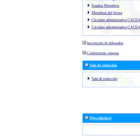
Estados Miembros
Miembros del Sector
Circulare administrativa CACE/
Circulare administrativa CACE/
Inscripción de delegados
Conferencias conexas
Sala de redacción
Sala de redacción
[Newsflashes]