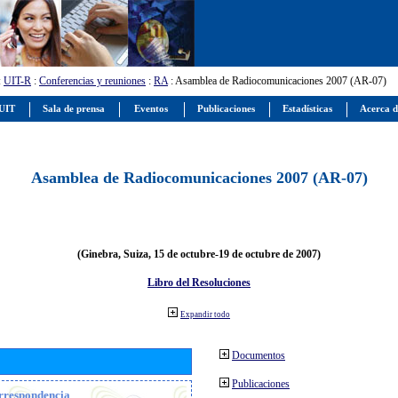
:
UIT-R
:
Conferencias y reuniones
:
RA
: Asamblea de Radiocomunicaciones 2007 (AR-07)
 UIT
Sala de prensa
Eventos
Publicaciones
Estadísticas
Acerca d
Asamblea de Radiocomunicaciones 2007 (AR-07)
(Ginebra, Suiza, 15 de octubre-19 de octubre de 2007)
Libro del Resoluciones
Expandir todo
Documentos
Publicaciones
orrespondencia