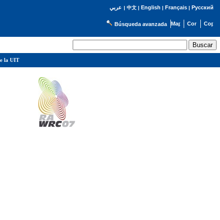
English
Français
Русский
عربي
|
中文
|
|
|
Búsqueda avanzada
e la UIT