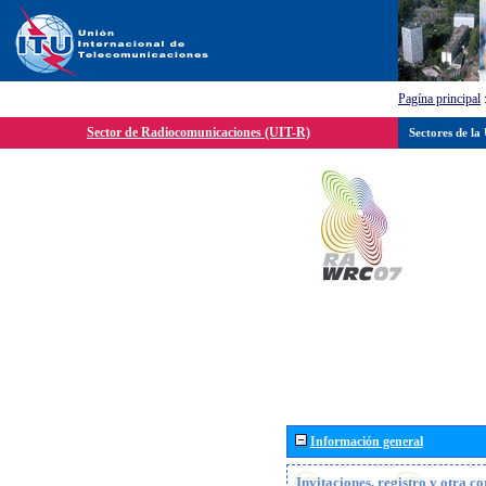
Pagína principal
Sector de Radiocomunicaciones (UIT-R)
Sectores de la
Información general
Invitaciones, registro y otra c