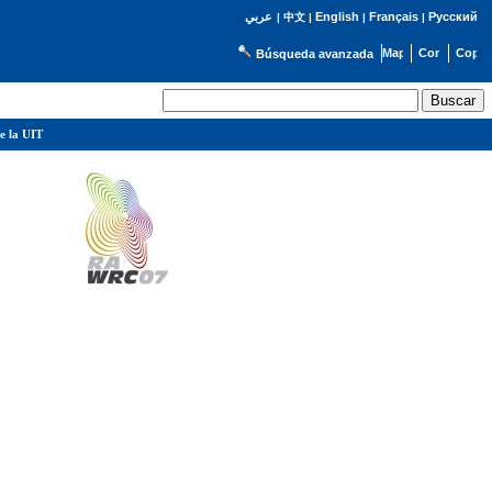
English
Français
Русский
عربي
|
中文
|
|
|
Búsqueda avanzada
e la UIT