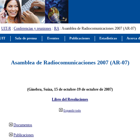
:
UIT-R
:
Conferencias y reuniones
:
RA
: Asamblea de Radiocomunicaciones 2007 (AR-07)
 UIT
Sala de prensa
Eventos
Publicaciones
Estadísticas
Acerca d
Asamblea de Radiocomunicaciones 2007 (AR-07)
(Ginebra, Suiza, 15 de octubre-19 de octubre de 2007)
Libro del Resoluciones
Expandir todo
Documentos
Publicaciones