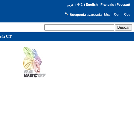
English
Français
Русский
عربي
|
中文
|
|
|
Búsqueda avanzada
e la UIT