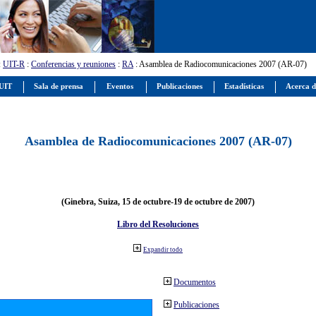
:
UIT-R
:
Conferencias y reuniones
:
RA
: Asamblea de Radiocomunicaciones 2007 (AR-07)
 UIT
Sala de prensa
Eventos
Publicaciones
Estadísticas
Acerca d
Asamblea de Radiocomunicaciones 2007 (AR-07)
(Ginebra, Suiza, 15 de octubre-19 de octubre de 2007)
Libro del Resoluciones
Expandir todo
Documentos
Publicaciones