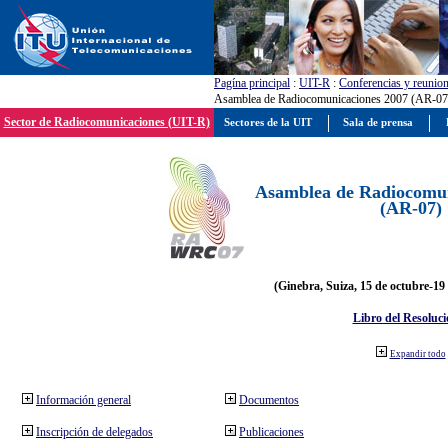
Pagína principal
:
UIT-R
:
Conferencias y reunio
Asamblea de Radiocomunicaciones 2007 (AR-07
Sector de Radiocomunicaciones (UIT-R)
Sectores de la UIT
Sala de prensa
Asamblea de Radiocomun
(AR-07)
(Ginebra, Suiza, 15 de octubre-19
Libro del Resoluci
Expandir todo
Información general
Documentos
Inscripción de delegados
Publicaciones