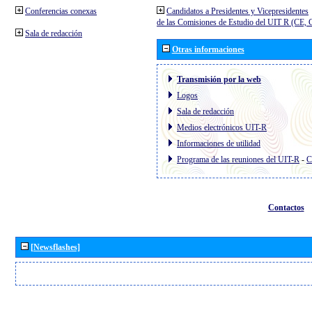
Conferencias conexas
Candidatos a Presidentes y Vicepresidentes
de las Comisiones de Estudio del UIT R (CE,
Sala de redacción
Otras informaciones
Transmisión por la web
Logos
Sala de redacción
Medios electrónicos UIT-R
Informaciones de utilidad
Programa de las reuniones del UIT-R
-
C
Contactos
[Newsflashes]