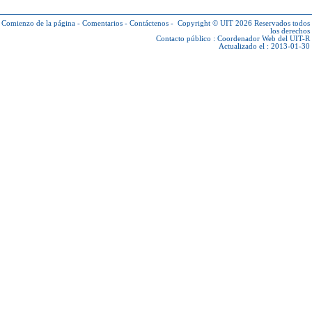
Comienzo de la página
-
Comentarios
-
Contáctenos
-
Copyright © UIT 2026
Reservados todos
los derechos
Contacto público :
Coordenador Web del UIT-R
Actualizado el : 2013-01-30