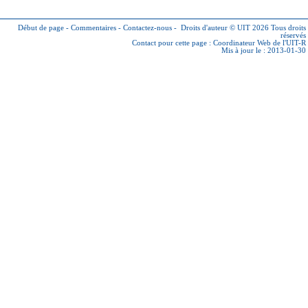
Début de page
-
Commentaires
-
Contactez-nous
-
Droits d'auteur © UIT 2026
Tous droits
réservés
Contact pour cette page :
Coordinateur Web de l'UIT-R
Mis à jour le : 2013-01-30