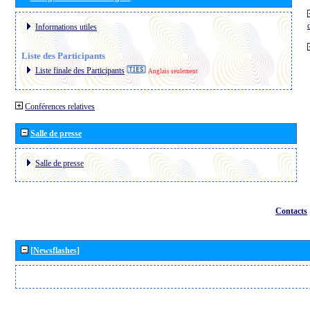
Informations utiles
Liste des Participants
Liste finale des Participants
Anglais seulement
Conférences relatives
Salle de presse
Salle de presse
Contacts
[Newsflashes]