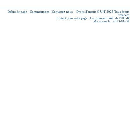
Début de page
-
Commentaires
-
Contactez-nous
-
Droits d'auteur © UIT 2026
Tous droits
réservés
Contact pour cette page :
Coordinateur Web de l'UIT-R
Mis à jour le : 2013-01-30