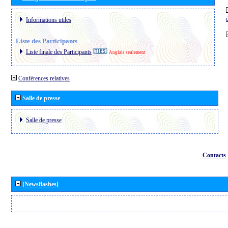
Informations utiles
Liste des Participants
Liste finale des Participants
Anglais seulement
Conférences relatives
Salle de presse
Salle de presse
Contacts
[Newsflashes]