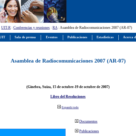
:
UIT-R
:
Conferencias y reuniones
:
RA
: Asamblea de Radiocomunicaciones 2007 (AR-07)
 UIT
Sala de prensa
Eventos
Publicaciones
Estadísticas
Acerca d
Asamblea de Radiocomunicaciones 2007 (AR-07)
(Ginebra, Suiza, 15 de octubre-19 de octubre de 2007)
Libro del Resoluciones
Expandir todo
Documentos
Publicaciones