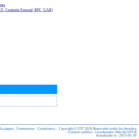
ntes
(CE, Comisión Especial, RPC, GAR)
la página
-
Comentarios
-
Contáctenos
-
Copyright © UIT 2026
Reservados todos los derechos
Contacto público :
Coordenador Web del UIT-R
Actualizado el : 2013-01-30