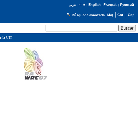
English
Français
Русский
عربي
|
中文
|
|
|
Búsqueda avanzada
e la UIT