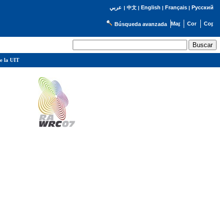
English
Français
Русский
عربي
|
中文
|
|
|
Búsqueda avanzada
e la UIT