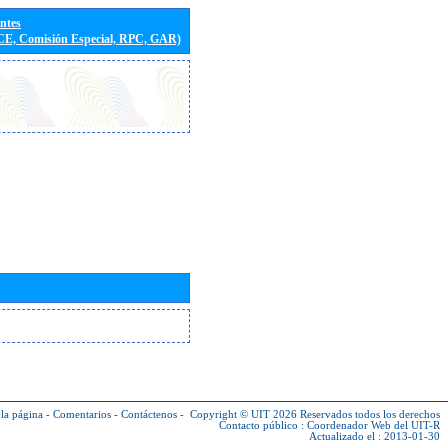
entes
(CE, Comisión Especial, RPC, GAR)
la página
-
Comentarios
-
Contáctenos
-
Copyright © UIT 2026
Reservados todos los derechos
Contacto público :
Coordenador Web del UIT-R
Actualizado el : 2013-01-30