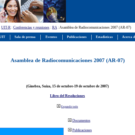
:
UIT-R
:
Conferencias y reuniones
:
RA
: Asamblea de Radiocomunicaciones 2007 (AR-07)
 UIT
Sala de prensa
Eventos
Publicaciones
Estadísticas
Acerca d
Asamblea de Radiocomunicaciones 2007 (AR-07)
(Ginebra, Suiza, 15 de octubre-19 de octubre de 2007)
Libro del Resoluciones
Expandir todo
Documentos
Publicaciones