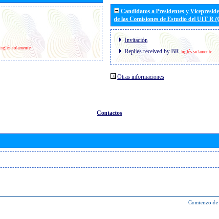
Candidatos a Presidentes y Vicepresid
de las Comisiones de Estudio del UIT R 
Invitación
Inglés solamente
Replies received by BR
Inglés solamente
Otras informaciones
Contactos
Comienzo de 