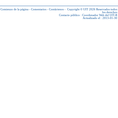
Comienzo de la página
-
Comentarios
-
Contáctenos
-
Copyright © UIT 2026
Reservados todos
los derechos
Contacto público :
Coordenador Web del UIT-R
Actualizado el : 2013-01-30