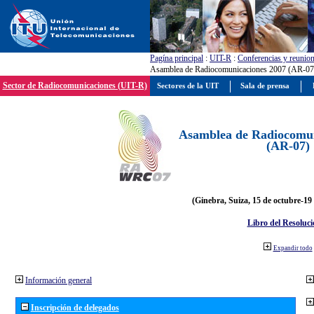
Pagína principal
:
UIT-R
:
Conferencias y reunio
Asamblea de Radiocomunicaciones 2007 (AR-07
Sector de Radiocomunicaciones (UIT-R)
Sectores de la UIT
Sala de prensa
Asamblea de Radiocomun
(AR-07)
(Ginebra, Suiza, 15 de octubre-19
Libro del Resoluci
Expandir todo
Información general
Inscripción de delegados