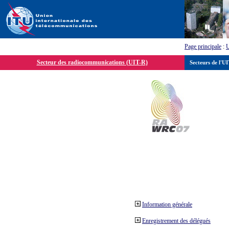
Page principale
:
Secteur des radiocommunications (UIT-R)
Secteurs de l'U
Information générale
Enregistrement des délégués