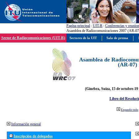
Pagína principal
:
UIT-R
:
Conferencias y reunio
Asamblea de Radiocomunicaciones 2007 (AR-07
Sector de Radiocomunicaciones (UIT-R)
Sectores de la UIT
Sala de prensa
Asamblea de Radiocomun
(AR-07)
(Ginebra, Suiza, 15 de octubre-19
Libro del Resoluci
Expandir todo
Información general
Inscripción de delegados