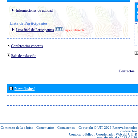
Informaciones de utilidad
Lista de Participantes
Lista final de Participantes
Inglés solamente
Conferencias conexas
Sala de redacción
Contactos
[Newsflashes]
Comienzo de la página
-
Comentarios
-
Contáctenos
-
Copyright © UIT 2026
Reservados todos
los derechos
Contacto público :
Coordenador Web del UIT-R
Actualizado el : 2013-01-30