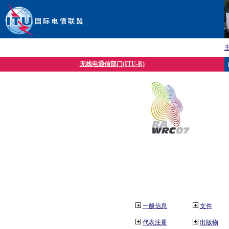
无线电通信部门(ITU-R)
一般信息
文件
代表注册
出版物