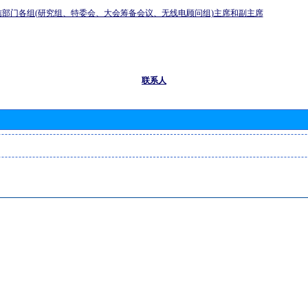
信部门各组(研究组、特委会、大会筹备会议、无线电顾问组)主席和副主席
联系人