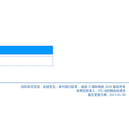
回到本页页首
-
反馈意见
-
请与我们联系
-
版权 © 国际电联 2026
版权所有
本网页联系人 :
ITU-R的网络协调员
最近更新日期 : 2013-01-30