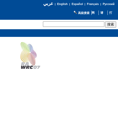
عربي
English
Español
Français
Русский
|
|
|
|
高级搜索