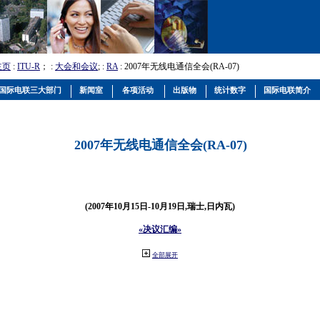
主页
:
ITU-R
； :
大会和会议
; :
RA
: 2007年无线电通信全会(RA-07)
国际电联三大部门
新闻室
各项活动
出版物
统计数字
国际电联简介
2007年无线电通信全会(RA-07)
(2007年10月15日-10月19日,瑞士,日内瓦)
«决议汇编»
全部展开