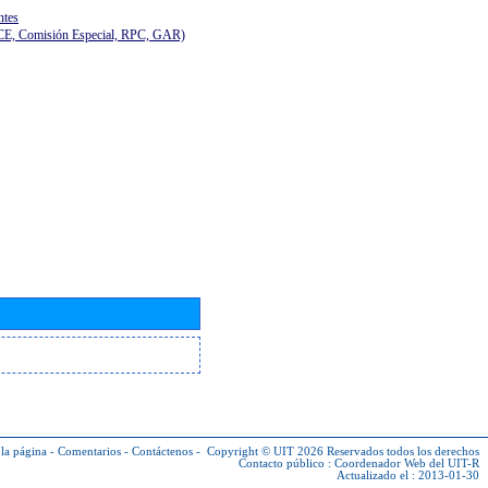
ntes
(CE, Comisión Especial, RPC, GAR)
la página
-
Comentarios
-
Contáctenos
-
Copyright © UIT 2026
Reservados todos los derechos
Contacto público :
Coordenador Web del UIT-R
Actualizado el : 2013-01-30