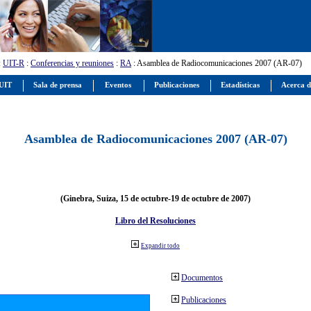
:
UIT-R
:
Conferencias y reuniones
:
RA
: Asamblea de Radiocomunicaciones 2007 (AR-07)
 UIT
Sala de prensa
Eventos
Publicaciones
Estadísticas
Acerca d
Asamblea de Radiocomunicaciones 2007 (AR-07)
(Ginebra, Suiza, 15 de octubre-19 de octubre de 2007)
Libro del Resoluciones
Expandir todo
Documentos
Publicaciones