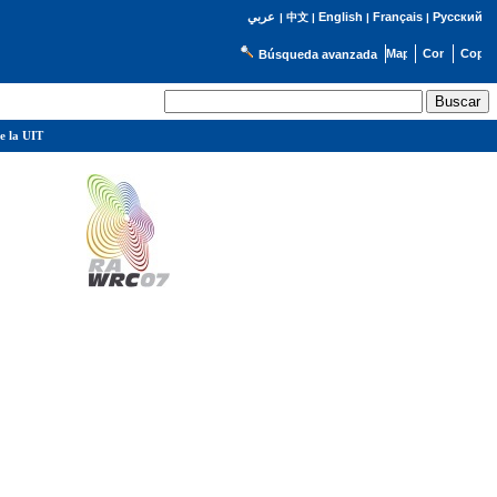
English
Français
Русский
عربي
|
中文
|
|
|
Búsqueda avanzada
e la UIT