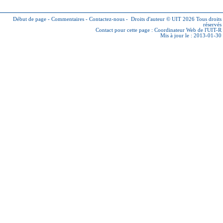
Début de page
-
Commentaires
-
Contactez-nous
-
Droits d'auteur © UIT 2026
Tous droits
réservés
Contact pour cette page :
Coordinateur Web de l'UIT-R
Mis à jour le : 2013-01-30