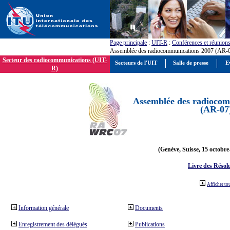
Page principale
:
UIT-R
:
Conférences et réunion
Assemblée des radiocommunications 2007 (AR-
Secteur des radiocommunications (UIT-
Secteurs de l'UIT
Salle de presse
E
R)
Assemblée des radiocom
(AR-07
(Genève, Suisse, 15 octobre
Livre des Résol
Afficher to
Information générale
Documents
Enregistrement des délégués
Publications