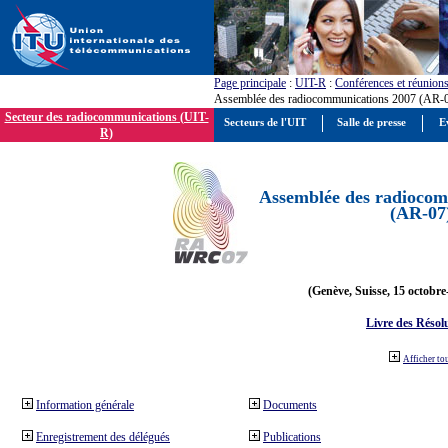
Page principale
:
UIT-R
:
Conférences et réunion
Assemblée des radiocommunications 2007 (AR-
Secteur des radiocommunications (UIT-
Secteurs de l'UIT
Salle de presse
E
R)
Assemblée des radiocom
(AR-07
(Genève, Suisse, 15 octobre
Livre des Résol
Afficher to
Information générale
Documents
Enregistrement des délégués
Publications