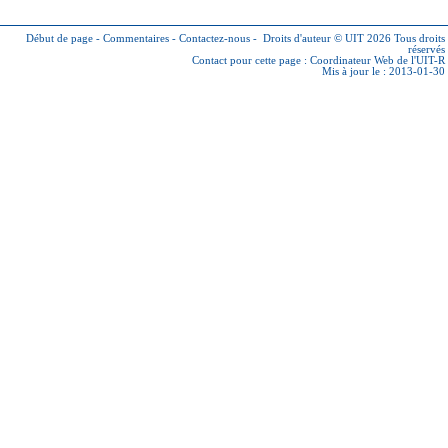
Début de page
-
Commentaires
-
Contactez-nous
-
Droits d'auteur © UIT 2026
Tous droits
réservés
Contact pour cette page :
Coordinateur Web de l'UIT-R
Mis à jour le : 2013-01-30