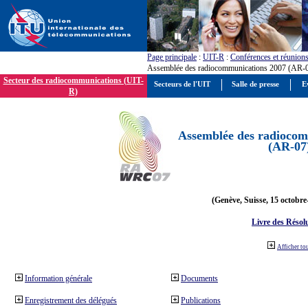
Page principale
:
UIT-R
:
Conférences et réunion
Assemblée des radiocommunications 2007 (AR-
Secteur des radiocommunications (UIT-
Secteurs de l'UIT
Salle de presse
E
R)
Assemblée des radiocom
(AR-07
(Genève, Suisse, 15 octobre
Livre des Résol
Afficher to
Information générale
Documents
Enregistrement des délégués
Publications