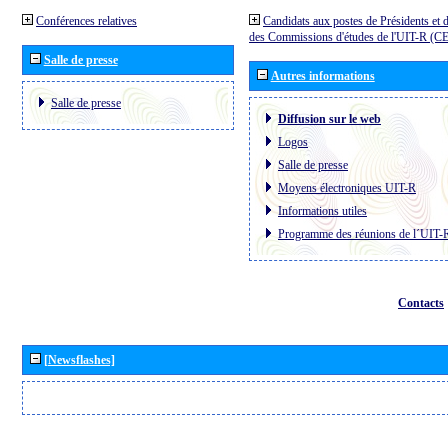
Conférences relatives
Candidats aux postes de Présidents et 
des Commissions d'études de l'UIT-R (C
Salle de presse
Autres informations
Salle de presse
Diffusion sur le web
Logos
Salle de presse
Moyens électroniques UIT-R
Informations utiles
Programme des réunions de l´UIT-
Contacts
[Newsflashes]