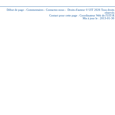
Début de page
-
Commentaires
-
Contactez-nous
-
Droits d'auteur © UIT 2026
Tous droits
réservés
Contact pour cette page :
Coordinateur Web de l'UIT-R
Mis à jour le : 2013-01-30