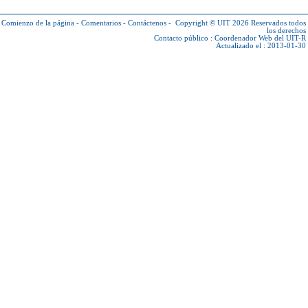
Comienzo de la página
-
Comentarios
-
Contáctenos
-
Copyright © UIT 2026
Reservados todos
los derechos
Contacto público :
Coordenador Web del UIT-R
Actualizado el : 2013-01-30