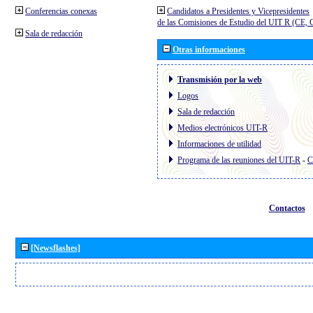
Conferencias conexas
Candidatos a Presidentes y Vicepresidentes
de las Comisiones de Estudio del UIT R (CE,
Sala de redacción
Otras informaciones
Transmisión por la web
Logos
Sala de redacción
Medios electrónicos UIT-R
Informaciones de utilidad
Programa de las reuniones del UIT-R
-
C
Contactos
[Newsflashes]