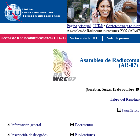
Pagína principal
:
UIT-R
:
Conferencias y reunio
Asamblea de Radiocomunicaciones 2007 (AR-07
Sector de Radiocomunicaciones (UIT-R)
Sectores de la UIT
Sala de prensa
Asamblea de Radiocomun
(AR-07)
(Ginebra, Suiza, 15 de octubre-19
Libro del Resoluci
Expandir todo
Información general
Documentos
Inscripción de delegados
Publicaciones