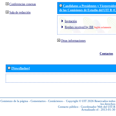
Conferencias conexas
Candidatos a Presidentes y Vicepreside
de las Comisiones de Estudio del UIT R 
Sala de redacción
Invitación
Replies received by BR
Inglés solamente
Otras informaciones
Contactos
[Newsflashes]
Comienzo de la página
-
Comentarios
-
Contáctenos
-
Copyright © UIT 2026
Reservados todos
los derechos
Contacto público :
Coordenador Web del UIT-R
Actualizado el : 2013-01-30