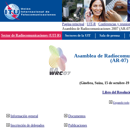
Pagína principal
:
UIT-R
:
Conferencias y reunio
Asamblea de Radiocomunicaciones 2007 (AR-07
Sector de Radiocomunicaciones (UIT-R)
Sectores de la UIT
Sala de prensa
Asamblea de Radiocomun
(AR-07)
(Ginebra, Suiza, 15 de octubre-19
Libro del Resoluci
Expandir todo
Información general
Documentos
Inscripción de delegados
Publicaciones