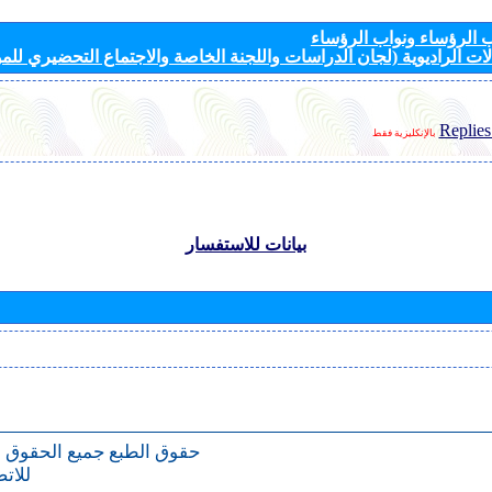
الرؤساء ونواب الرؤساء
ات الراديوية (لجان الدراسات واللجنة الخاصة والاجتماع التحضيري للمؤ
Replies
بالإنكليزية فقط
بيانات للاستفسار
حقوق الطبع
جميع الحقوق 
للات