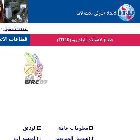
صفحة الاستقبال
:
ق
قطاعات الاتح
قطاع الاتصالات الراديوية (ITU-R)
معلومات عامة
الوثائق
تسجيل المندوبين
المنشورات