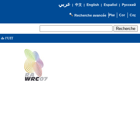
عربي
English
Español
Русский
|
中文
|
|
|
Recherche avancée
 de l'UIT