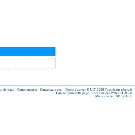
ut de page
-
Commentaires
-
Contactez-nous
-
Droits d'auteur © UIT 2026
Tous droits réservés
Contact pour cette page :
Coordinateur Web de l'UIT-R
Mis à jour le : 2013-01-30