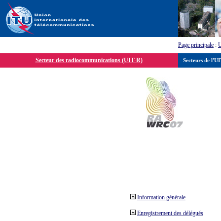
Page principale
:
Secteur des radiocommunications (UIT-R)
Secteurs de l'U
Information générale
Enregistrement des délégués