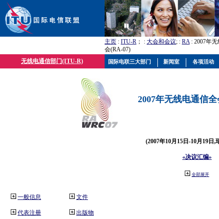
主页
:
ITU-R
； :
大会和会议
; :
RA
: 2007
会(RA-07)
无线电通信部门(ITU-R)
国际电联三大部门
新闻室
各项活动
2007年无线电通信全会(
(2007年10月15日-10月19日
«决议汇编»
全部展开
一般信息
文件
代表注册
出版物