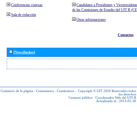
Conferencias conexas
Candidatos a Presidentes y Vicepresident
de las Comisiones de Estudio del UIT R (C
Sala de redacción
Otras informaciones
Contactos
[Newsflashes]
Comienzo de la página
-
Comentarios
-
Contáctenos
-
Copyright © UIT 2026
Reservados todos
los derechos
Contacto público :
Coordenador Web del UIT-R
Actualizado el : 2013-01-30