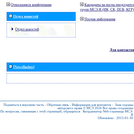
Относящиеся конференции
Кандидаты на посты председател
групп МСЭ-R (ИК, СК, ПСК, КГР)
Отдел новостей
Прочая информация
Отдел новостей
Для контакто
[Newsflashes]
Подняться в верхнюю часть
-
Обратная связь
-
Информация для контактов
-
Знак охраны
авторского права © МСЭ 2026
Все права сохранены
По вопросам, связанным с этой страницей, обращаться :
Координатор Web-страницы МСЭ-
R
Обновлено : 2013-01-30