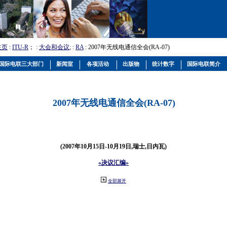
主页
:
ITU-R
； :
大会和会议
; :
RA
: 2007年无线电通信全会(RA-07)
国际电联三大部门
新闻室
各项活动
出版物
统计数字
国际电联简介
2007年无线电通信全会(RA-07)
(2007年10月15日-10月19日,瑞士,日内瓦)
«决议汇编»
全部展开