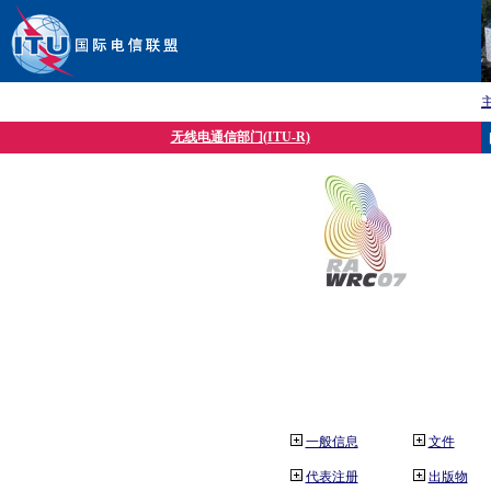
无线电通信部门(ITU-R)
一般信息
文件
代表注册
出版物