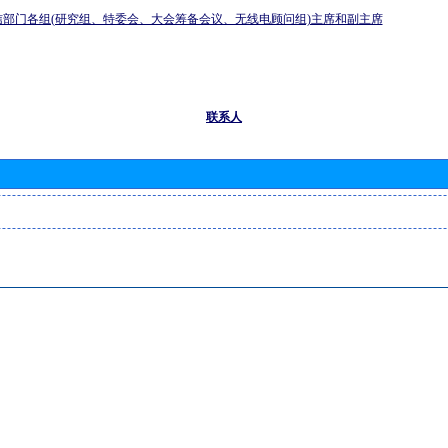
信部门各组(研究组、特委会、大会筹备会议、无线电顾问组)主席和副主席
联系人