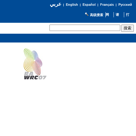
عربي
English
Español
Français
Русский
|
|
|
|
高级搜索