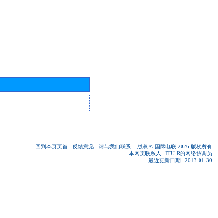
回到本页页首
-
反馈意见
-
请与我们联系
-
版权 © 国际电联 2026
版权所有
本网页联系人 :
ITU-R的网络协调员
最近更新日期 : 2013-01-30