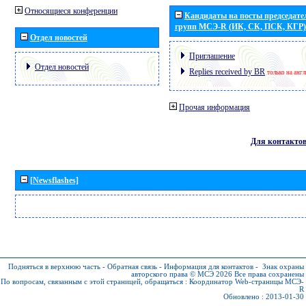
Относящиеся конференции
Кандидаты на посты председател
групп МСЭ-R (ИК, СК, ПСК, КГР)
Отдел новостей
Приглашение
Отдел новостей
Replies received by BR
только на анг
Прочая информация
Для контакто
[Newsflashes]
Подняться в верхнюю часть
-
Обратная связь
-
Информация для контактов
-
Знак охраны
авторского права © МСЭ 2026
Все права сохранены
По вопросам, связанным с этой страницей, обращаться :
Координатор Web-страницы МСЭ-
R
Обновлено : 2013-01-30