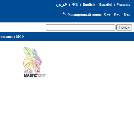
عربي
English
Español
Français
|
中文
|
|
|
Расширенный поиск
ведения о МСЭ