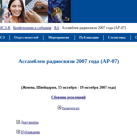
МСЭ-R
:
Конференции и собрания
:
RA
: Ассамблея радиосвязи 2007 года (АР-07)
МСЭ
Отдел новостей
Мероприятия
Публикации
Статистика
С
Ассамблея радиосвязи 2007 года (АР-07)
(Женева, Швейцария, 15 октября - 19 октября 2007 года)
Сборник резолюций
Расширить все
Документы
Публикации