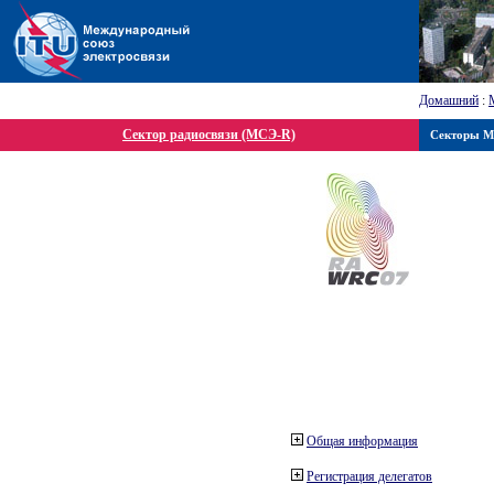
Домашний
:
Сектор радиосвязи (МСЭ-R)
Секторы 
Общая информация
Регистрация делегатов