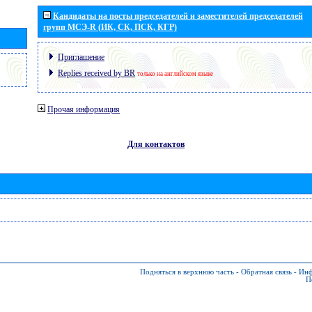
Кандидаты на посты председателей и заместителей председателей
групп МСЭ-R (ИК, СК, ПСК, КГР)
Приглашение
Replies received by BR
только на английском языке
Прочая информация
Для контактов
Подняться в верхнюю часть
-
Обратная связь
-
Инф
П