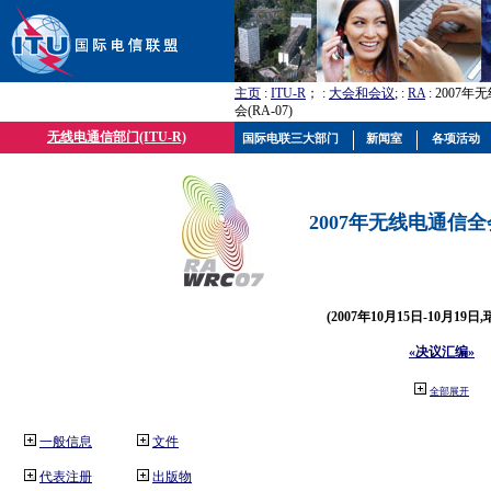
主页
:
ITU-R
； :
大会和会议
; :
RA
: 2007
会(RA-07)
无线电通信部门(ITU-R)
国际电联三大部门
新闻室
各项活动
2007年无线电通信全会(
(2007年10月15日-10月19日
«决议汇编»
全部展开
一般信息
文件
代表注册
出版物