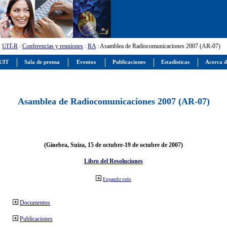
:
UIT-R
:
Conferencias y reuniones
:
RA
: Asamblea de Radiocomunicaciones 2007 (AR-07)
 UIT
Sala de prensa
Eventos
Publicaciones
Estadísticas
Acerca d
Asamblea de Radiocomunicaciones 2007 (AR-07)
(Ginebra, Suiza, 15 de octubre-19 de octubre de 2007)
Libro del Resoluciones
Expandir todo
Documentos
Publicaciones