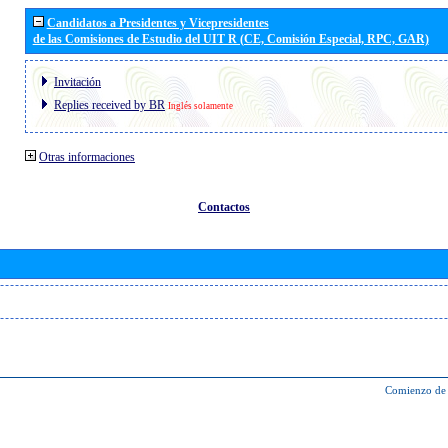
Candidatos a Presidentes y Vicepresidentes
de las Comisiones de Estudio del UIT R (CE, Comisión Especial, RPC, GAR)
Invitación
Replies received by BR
Inglés solamente
Otras informaciones
Contactos
Comienzo de 