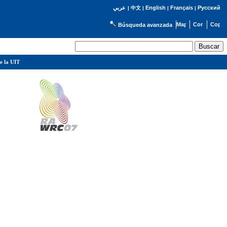
English
Français
Русский
عربي
|
中文
|
|
|
Búsqueda avanzada
e la UIT