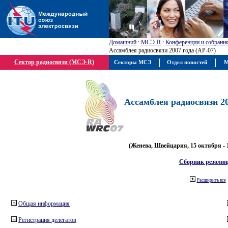
Домашний
:
МСЭ-R
:
Конференции и собрани
Ассамблея радиосвязи 2007 года (АР-07)
Сектор радиосвязи (МСЭ-R)
Секторы МСЭ
Отдел новостей
М
Ассамблея радиосвязи 20
(Женева, Швейцария, 15 октября - 
Сборник резолю
Расширить все
Общая информация
Регистрация делегатов