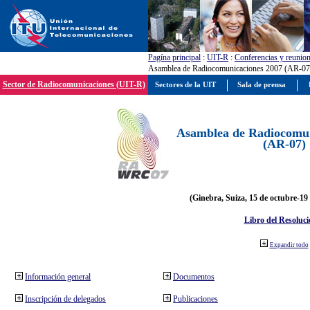
Pagína principal
:
UIT-R
:
Conferencias y reunio
Asamblea de Radiocomunicaciones 2007 (AR-07
Sector de Radiocomunicaciones (UIT-R)
Sectores de la UIT
Sala de prensa
Asamblea de Radiocomun
(AR-07)
(Ginebra, Suiza, 15 de octubre-19
Libro del Resoluci
Expandir todo
Información general
Documentos
Inscripción de delegados
Publicaciones