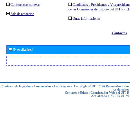
Conferencias conexas
Candidatos a Presidentes y Vicepresident
de las Comisiones de Estudio del UIT R (C
Sala de redacción
Otras informaciones
Contactos
[Newsflashes]
Comienzo de la página
-
Comentarios
-
Contáctenos
-
Copyright © UIT 2026
Reservados todos
los derechos
Contacto público :
Coordenador Web del UIT-R
Actualizado el : 2013-01-30