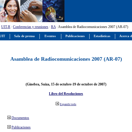
:
UIT-R
:
Conferencias y reuniones
:
RA
: Asamblea de Radiocomunicaciones 2007 (AR-07)
 UIT
Sala de prensa
Eventos
Publicaciones
Estadísticas
Acerca d
Asamblea de Radiocomunicaciones 2007 (AR-07)
(Ginebra, Suiza, 15 de octubre-19 de octubre de 2007)
Libro del Resoluciones
Expandir todo
Documentos
Publicaciones