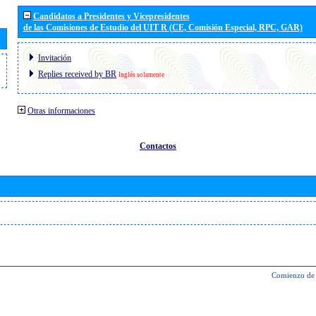
Candidatos a Presidentes y Vicepresidentes
de las Comisiones de Estudio del UIT R (CE, Comisión Especial, RPC, GAR)
Invitación
Replies received by BR
Inglés solamente
Otras informaciones
Contactos
Comienzo de 