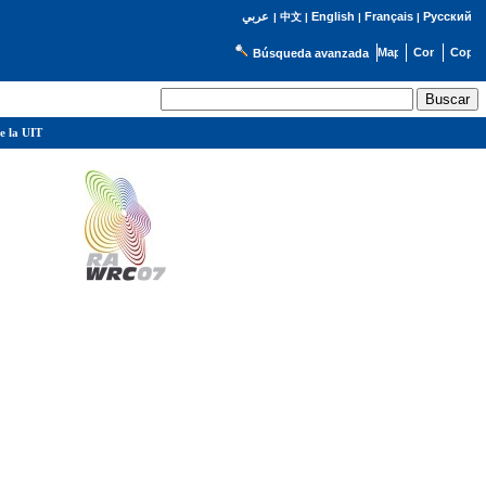
English
Français
Русский
عربي
|
中文
|
|
|
Búsqueda avanzada
e la UIT