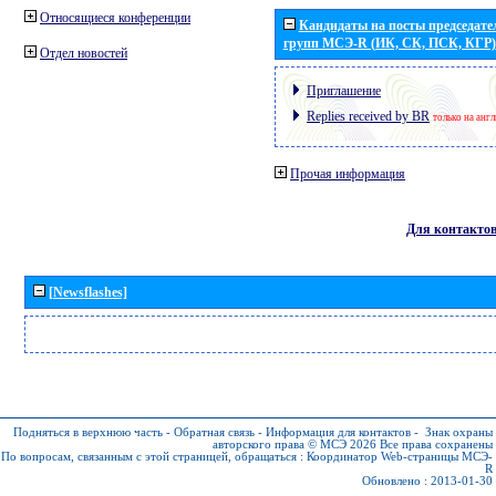
Относящиеся конференции
Кандидаты на посты председател
групп МСЭ-R (ИК, СК, ПСК, КГР)
Отдел новостей
Приглашение
Replies received by BR
только на анг
Прочая информация
Для контакто
[Newsflashes]
Подняться в верхнюю часть
-
Обратная связь
-
Информация для контактов
-
Знак охраны
авторского права © МСЭ 2026
Все права сохранены
По вопросам, связанным с этой страницей, обращаться :
Координатор Web-страницы МСЭ-
R
Обновлено : 2013-01-30