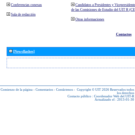
Conferencias conexas
Candidatos a Presidentes y Vicepresident
de las Comisiones de Estudio del UIT R (C
Sala de redacción
Otras informaciones
Contactos
[Newsflashes]
Comienzo de la página
-
Comentarios
-
Contáctenos
-
Copyright © UIT 2026
Reservados todos
los derechos
Contacto público :
Coordenador Web del UIT-R
Actualizado el : 2013-01-30