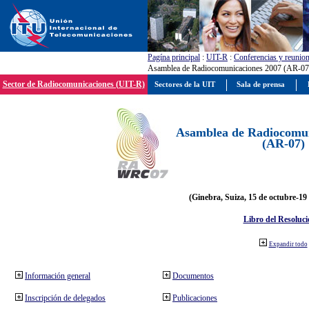
Pagína principal
:
UIT-R
:
Conferencias y reunio
Asamblea de Radiocomunicaciones 2007 (AR-07
Sector de Radiocomunicaciones (UIT-R)
Sectores de la UIT
Sala de prensa
Asamblea de Radiocomun
(AR-07)
(Ginebra, Suiza, 15 de octubre-19
Libro del Resoluci
Expandir todo
Información general
Documentos
Inscripción de delegados
Publicaciones