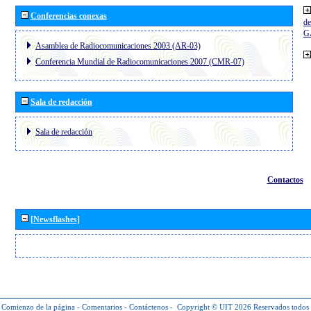
Conferencias conexas
de
G
Asamblea de Radiocomunicaciones 2003 (AR-03)
Conferencia Mundial de Radiocomunicaciones 2007 (CMR-07)
Sala de redacción
Sala de redacción
Contactos
[Newsflashes]
Comienzo de la página
-
Comentarios
-
Contáctenos
-
Copyright © UIT 2026
Reservados todos