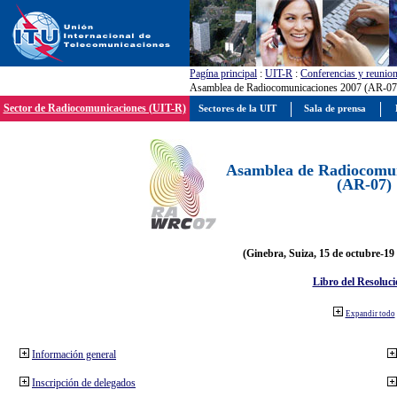
Pagína principal
:
UIT-R
:
Conferencias y reunio
Asamblea de Radiocomunicaciones 2007 (AR-07
Sector de Radiocomunicaciones (UIT-R)
Sectores de la UIT
Sala de prensa
Asamblea de Radiocomun
(AR-07)
(Ginebra, Suiza, 15 de octubre-19
Libro del Resoluci
Expandir todo
Información general
Inscripción de delegados