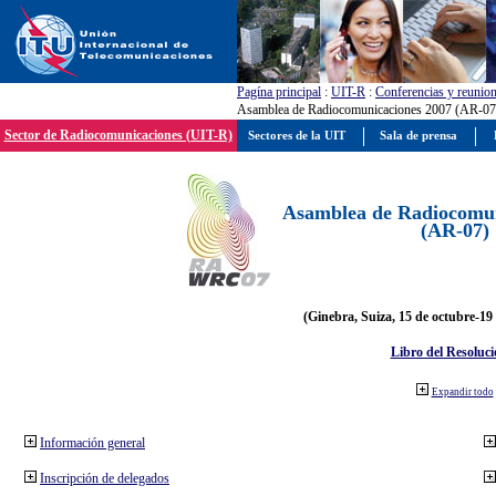
Pagína principal
:
UIT-R
:
Conferencias y reunio
Asamblea de Radiocomunicaciones 2007 (AR-07
Sector de Radiocomunicaciones (UIT-R)
Sectores de la UIT
Sala de prensa
Asamblea de Radiocomun
(AR-07)
(Ginebra, Suiza, 15 de octubre-19
Libro del Resoluci
Expandir todo
Información general
Inscripción de delegados