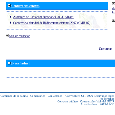
Conferencias conexas
de
G
Asamblea de Radiocomunicaciones 2003 (AR-03)
Conferencia Mundial de Radiocomunicaciones 2007 (CMR-07)
Sala de redacción
Contactos
[Newsflashes]
Comienzo de la página
-
Comentarios
-
Contáctenos
-
Copyright © UIT 2026
Reservados todos
los derechos
Contacto público :
Coordenador Web del UIT-R
Actualizado el : 2013-01-30