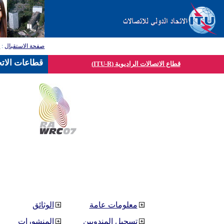
صفحة الاستقبال
:
ق
قطاعات الاتح
قطاع الاتصالات الراديوية (ITU-R)
معلومات عامة
الوثائق
تسجيل المندوبين
المنشورات