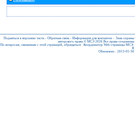
Подняться в верхнюю часть
-
Обратная связь
-
Информация для контактов
-
Знак охраны
авторского права © МСЭ 2026
Все права сохранены
По вопросам, связанным с этой страницей, обращаться :
Координатор Web-страницы МСЭ-
R
Обновлено : 2013-01-30