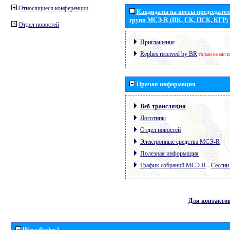
Относящиеся конференции
Кандидаты на посты председател
групп МСЭ-R (ИК, СК, ПСК, КГР)
Отдел новостей
Приглашение
Replies received by BR
только на англ
Прочая информация
Веб-трансляция
Логотипы
Отдел новостей
Электронные средства МСЭ-R
Полезная информация
График собраний МСЭ-R
-
Сессии
Для контакто
[Newsflashes]