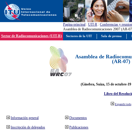
Pagína principal
:
UIT-R
:
Conferencias y reunio
Asamblea de Radiocomunicaciones 2007 (AR-07
Sector de Radiocomunicaciones (UIT-R)
Sectores de la UIT
Sala de prensa
Asamblea de Radiocomun
(AR-07)
(Ginebra, Suiza, 15 de octubre-19
Libro del Resoluci
Expandir todo
Información general
Documentos
Inscripción de delegados
Publicaciones