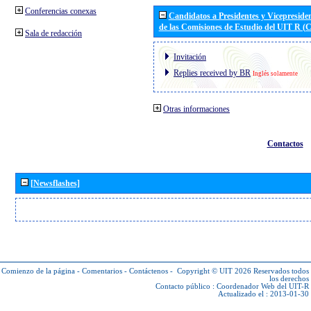
Conferencias conexas
Candidatos a Presidentes y Vicepreside
de las Comisiones de Estudio del UIT R 
Sala de redacción
Invitación
Replies received by BR
Inglés solamente
Otras informaciones
Contactos
[Newsflashes]
Comienzo de la página
-
Comentarios
-
Contáctenos
-
Copyright © UIT 2026
Reservados todos
los derechos
Contacto público :
Coordenador Web del UIT-R
Actualizado el : 2013-01-30