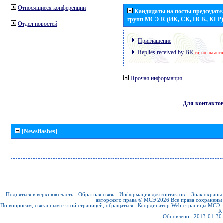
Относящиеся конференции
Кандидаты на посты председател
групп МСЭ-R (ИК, СК, ПСК, КГР)
Отдел новостей
Приглашение
Replies received by BR
только на анг
Прочая информация
Для контакто
[Newsflashes]
Подняться в верхнюю часть
-
Обратная связь
-
Информация для контактов
-
Знак охраны
авторского права © МСЭ 2026
Все права сохранены
По вопросам, связанным с этой страницей, обращаться :
Координатор Web-страницы МСЭ-
R
Обновлено : 2013-01-30