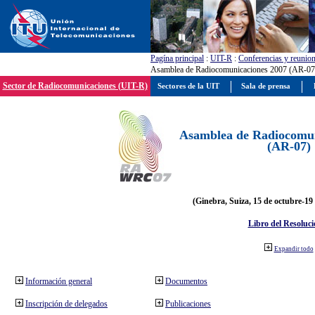
Pagína principal
:
UIT-R
:
Conferencias y reunio
Asamblea de Radiocomunicaciones 2007 (AR-07
Sector de Radiocomunicaciones (UIT-R)
Sectores de la UIT
Sala de prensa
Asamblea de Radiocomun
(AR-07)
(Ginebra, Suiza, 15 de octubre-19
Libro del Resoluci
Expandir todo
Información general
Documentos
Inscripción de delegados
Publicaciones